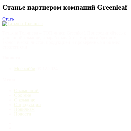
Станье партнером компаний Greenleaf
Стать
Татьяна Толчнева – ТОП лидер Greenleaf. Присоединяйтесь к
успешной команде, и зарабатывайте с мировым брендом,
экологически чистой продукцией и проверенными бизнес-
стратегиями
Новости
Моё хобби
09.12.2024
Меню
О компаний
Обо мне
О команде
О продукции
Новичкам
Новости